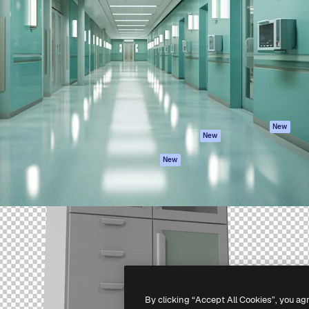
iativa para você direcionar
Spaces
Academy
alho. Mais de 1 milhão de
Assistente de IA
Documentação
e criativos, empresas,
Gerador de
Atendimento
dios.
imagens
Termos e
Gerador de vídeos
condições
Texto para voz
Política de
privacidade
Conteúdo de stock
Originais
MCP para
New
New
Claude/ChatGPT
Política de cooki
Agentes
Central de
New
confiabilidade
API
Afiliados
App móvel
Empresas
Todas as
ferramentas
-
2026
Freepik Company S.L.U.
Todos os direitos reservados
.
By clicking “Accept All Cookies”, you ag