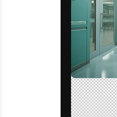
A plataforma cr
seu melhor trab
assinantes entr
agências e estú
Português
Copyright © 2010