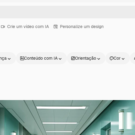
Crie um vídeo com IA
Personalize um design
ença
Conteúdo com IA
Orientação
Cor
Produtos
Começar