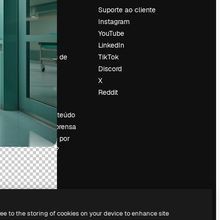
Preços
Suporte ao cliente
Sobre nós
Instagram
Reviews
YouTube
Emprego
LinkedIn
Tendências de
TikTok
pesquisa
Discord
Blog
X
Eventos
Reddit
es
Slidesgo
Vender conteúdo
Sala de imprensa
Procurando por
magnific.ai?
ree to the storing of cookies on your device to enhance site