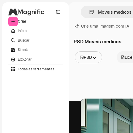
Criar
Crie uma imagem com IA
Início
Buscar
PSD Moveis medicos
Stock
PSD
Lic
Explorar
Todas as imagens
Todas as ferramentas
Vetores
Ilustrações
Fotos
PSD
Modelos
Mockups
Vídeos
Clipes de vídeo
Animações
Modelos de vídeos
Ícones
Modelos 3D
Fontes