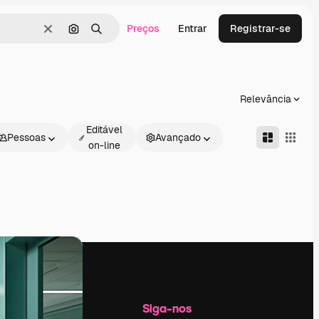
Preços
Entrar
Registrar-se
Limpar
Pesquisar por imagem
Buscar
Relevância
Editável
Pessoas
Avançado
on-line
Empresa
Siga-nos