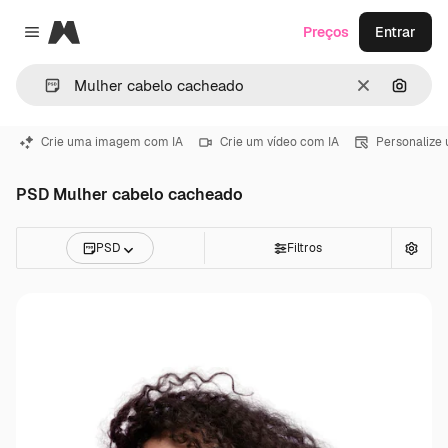
Magnific
Preços
Entrar
Close menu
Limpar
Pesqui
Crie uma imagem com IA
Crie um vídeo com IA
Personalize
PSD Mulher cabelo cacheado
PSD
Filtros