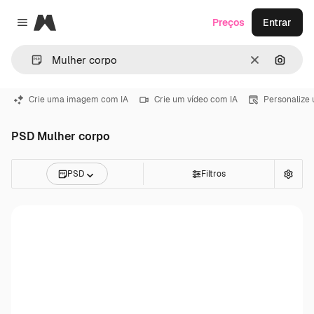
Magnific
Preços
Entrar
Close menu
Limpar
Pesqui
Crie uma imagem com IA
Crie um vídeo com IA
Personalize
PSD Mulher corpo
PSD
Filtros