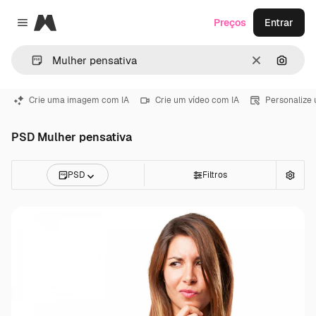
Magnific
Preços
Entrar
Close menu
Limpar
Pesqui
Crie uma imagem com IA
Crie um vídeo com IA
Personalize
PSD Mulher pensativa
PSD
Filtros