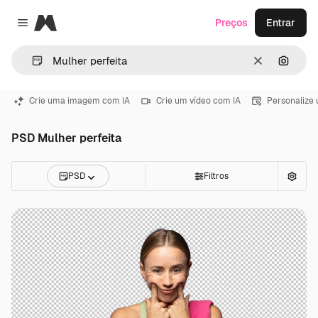
Magnific
Preços
Entrar
Close menu
Limpar
Pesqui
Crie uma imagem com IA
Crie um vídeo com IA
Personalize
PSD Mulher perfeita
PSD
Filtros