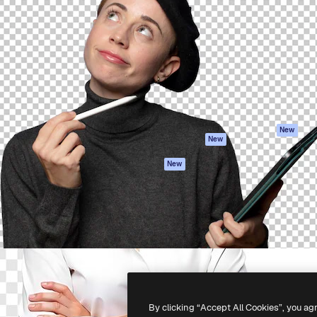
iativa para você direcionar
Spaces
Academy
alho. Mais de 1 milhão de
Assistente de IA
Documentação
e criativos, empresas,
Gerador de
Atendimento
dios.
imagens
Termos e
Gerador de vídeos
condições
Texto para voz
Política de
privacidade
Conteúdo de stock
Originais
MCP para
New
New
Claude/ChatGPT
Política de cooki
Agentes
Central de
New
confiabilidade
API
Afiliados
App móvel
Empresas
Todas as
ferramentas
-
2026
Freepik Company S.L.U.
Todos os direitos reservados
.
By clicking “Accept All Cookies”, you ag