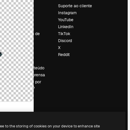
Preços
Suporte ao cliente
Sobre nós
Instagram
Reviews
YouTube
Emprego
LinkedIn
Tendências de
TikTok
pesquisa
Discord
Blog
X
Eventos
Reddit
es
Slidesgo
Vender conteúdo
Sala de imprensa
Procurando por
magnific.ai?
ree to the storing of cookies on your device to enhance site