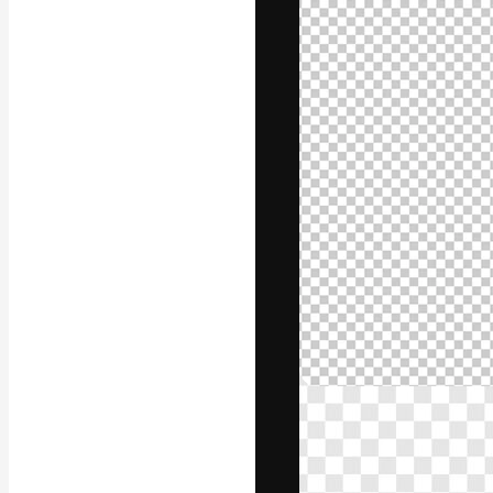
A plataforma cr
seu melhor trab
assinantes entr
agências e estú
Português
Copyright © 2010