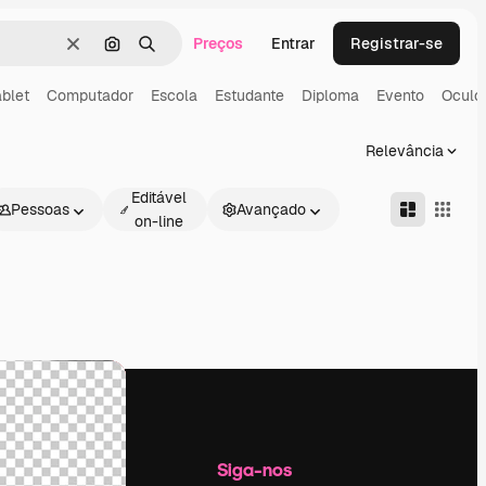
Preços
Entrar
Registrar-se
Limpar
Pesquisar por imagem
Buscar
ablet
Computador
Escola
Estudante
Diploma
Evento
Oculo
Relevância
Editável
Pessoas
Avançado
on-line
Empresa
Siga-nos