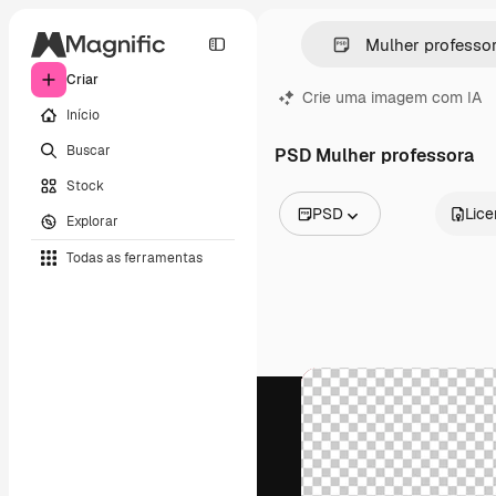
Criar
Crie uma imagem com IA
Início
Buscar
PSD Mulher professora
Stock
PSD
Lic
Explorar
Todas as imagens
Todas as ferramentas
Vetores
Ilustrações
Fotos
PSD
Modelos
Mockups
Vídeos
Clipes de vídeo
Animações
Modelos de vídeos
Ícones
Modelos 3D
Fontes