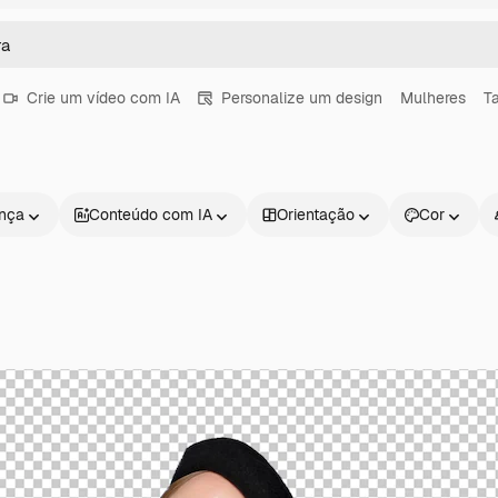
Crie um vídeo com IA
Personalize um design
Mulheres
T
ença
Conteúdo com IA
Orientação
Cor
Produtos
Começar