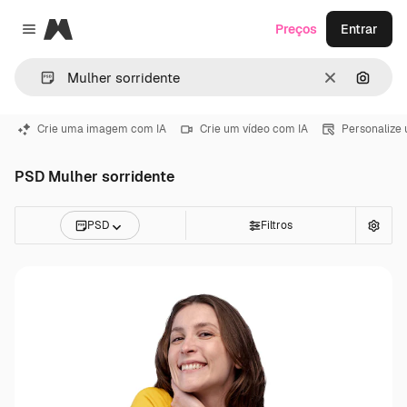
Magnific
Preços
Entrar
Close menu
Limpar
Pesqui
Crie uma imagem com IA
Crie um vídeo com IA
Personalize
PSD Mulher sorridente
PSD
Filtros