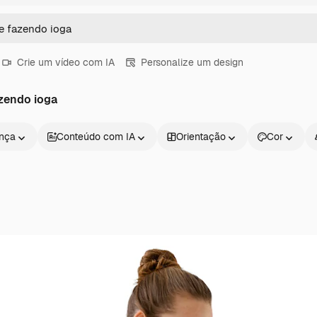
Crie um vídeo com IA
Personalize um design
zendo ioga
ença
Conteúdo com IA
Orientação
Cor
Produtos
Começar