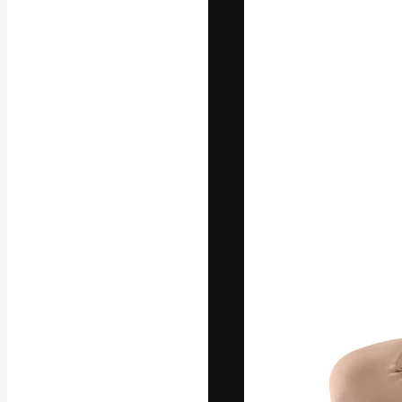
A plataforma cr
seu melhor trab
assinantes entr
agências e estú
Português
Copyright © 2010