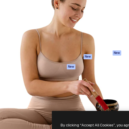
iativa para você direcionar
Spaces
Academy
alho. Mais de 1 milhão de
Assistente de IA
Documentação
e criativos, empresas,
Gerador de
Atendimento
dios.
imagens
Termos e
Gerador de vídeos
condições
Texto para voz
Política de
privacidade
Conteúdo de stock
Originais
MCP para
New
New
Claude/ChatGPT
Política de cooki
Agentes
Central de
New
confiabilidade
API
Afiliados
App móvel
Empresas
Todas as
ferramentas
-
2026
Freepik Company S.L.U.
Todos os direitos reservados
.
By clicking “Accept All Cookies”, you ag