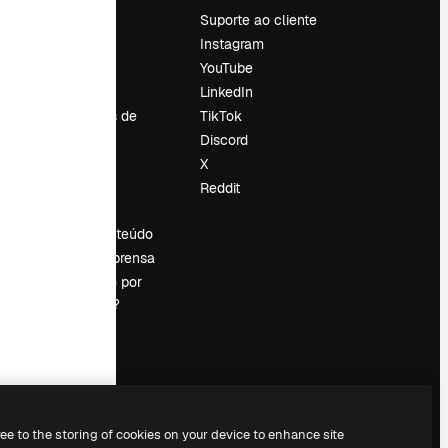
Preços
Suporte ao cliente
Sobre nós
Instagram
Reviews
YouTube
Emprego
LinkedIn
Tendências de
TikTok
pesquisa
Discord
Blog
X
Eventos
Reddit
es
Slidesgo
Vender conteúdo
Sala de imprensa
Procurando por
magnific.ai?
ree to the storing of cookies on your device to enhance site