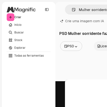
Criar
Crie uma imagem com IA
Início
Buscar
PSD Mulher sorridente fa
Stock
PSD
Lic
Explorar
Todas as imagens
Todas as ferramentas
Vetores
Ilustrações
Fotos
PSD
Modelos
Mockups
Vídeos
Clipes de vídeo
Animações
Modelos de vídeos
Ícones
Modelos 3D
Fontes