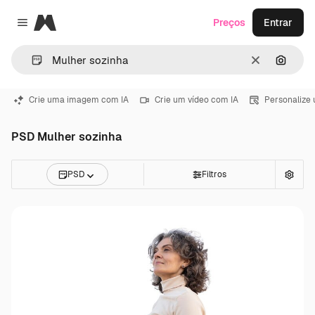
Magnific
Preços
Entrar
Close menu
Limpar
Pesqui
Crie uma imagem com IA
Crie um vídeo com IA
Personalize
PSD Mulher sozinha
PSD
Filtros