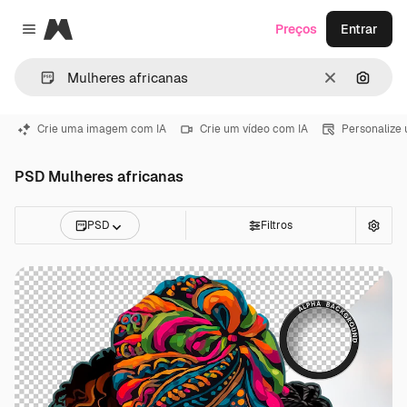
Magnific
Preços
Entrar
Close menu
Limpar
Pesqui
Crie uma imagem com IA
Crie um vídeo com IA
Personalize
PSD Mulheres africanas
PSD
Filtros