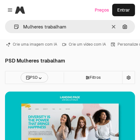
Magnific
Preços
Entrar
Close menu
Limpar
Pesqui
Crie uma imagem com IA
Crie um vídeo com IA
Personalize
PSD Mulheres trabalham
PSD
Filtros