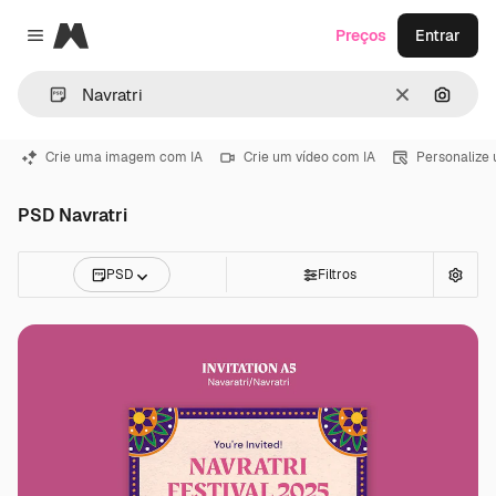
Magnific
Preços
Entrar
Close menu
Limpar
Pesqui
Crie uma imagem com IA
Crie um vídeo com IA
Personalize
PSD Navratri
PSD
Filtros