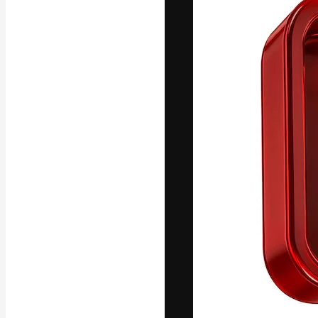
A plataforma cr
seu melhor trab
assinantes entr
agências e estú
Português
Copyright © 2010