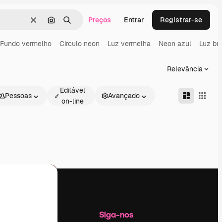
Preços
Entrar
Registrar-se
Limpar
Pesquisar por imagem
Buscar
Fundo vermelho
Circulo neon
Luz vermelha
Neon azul
Luz bri
Relevância
Editável
Pessoas
Avançado
on-line
Empresa
Siga-nos