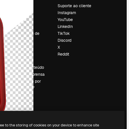
Preços
Suporte ao cliente
Sobre nós
Instagram
Reviews
YouTube
Emprego
LinkedIn
Tendências de
TikTok
pesquisa
Discord
Blog
X
Eventos
Reddit
es
Slidesgo
Vender conteúdo
Sala de imprensa
Procurando por
magnific.ai?
ree to the storing of cookies on your device to enhance site