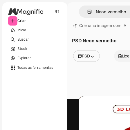
Criar
Crie uma imagem com IA
Início
Buscar
PSD Neon vermelho
Stock
PSD
Lic
Explorar
Todas as imagens
Todas as ferramentas
Vetores
Ilustrações
Fotos
PSD
Modelos
Mockups
Vídeos
Clipes de vídeo
Animações
Modelos de vídeos
Ícones
Modelos 3D
Fontes