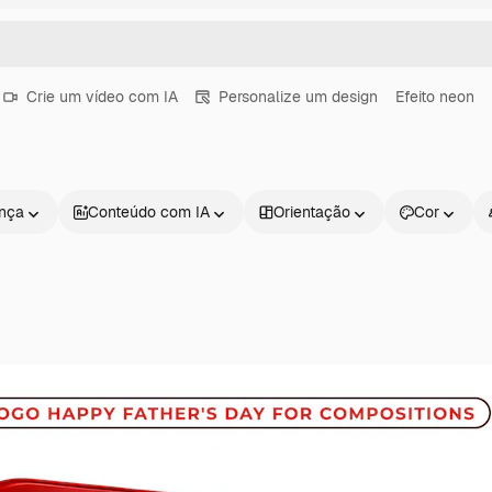
Crie um vídeo com IA
Personalize um design
Efeito neon
ença
Conteúdo com IA
Orientação
Cor
Produtos
Começar