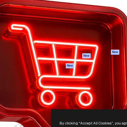
iativa para você direcionar
Spaces
Academy
alho. Mais de 1 milhão de
Assistente de IA
Documentação
e criativos, empresas,
Gerador de
Atendimento
dios.
imagens
Termos e
Gerador de vídeos
condições
Texto para voz
Política de
privacidade
Conteúdo de stock
Originais
MCP para
New
New
Claude/ChatGPT
Política de cooki
Agentes
Central de
New
confiabilidade
API
Afiliados
App móvel
Empresas
Todas as
ferramentas
-
2026
Freepik Company S.L.U.
Todos os direitos reservados
.
By clicking “Accept All Cookies”, you ag