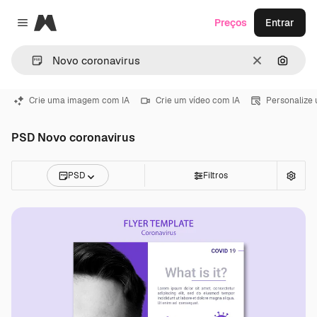
Magnific
Preços
Entrar
Close menu
Limpar
Pesqui
Crie uma imagem com IA
Crie um vídeo com IA
Personalize
PSD Novo coronavirus
PSD
Filtros