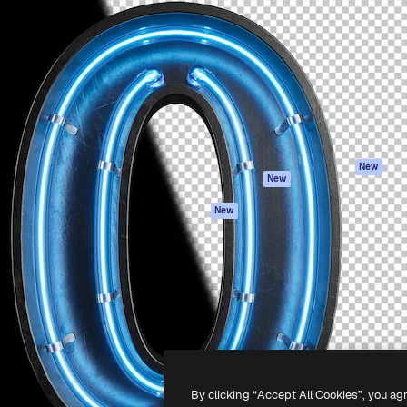
iativa para você direcionar
Spaces
Academy
alho. Mais de 1 milhão de
Assistente de IA
Documentação
e criativos, empresas,
Gerador de
Atendimento
dios.
imagens
Termos e
Gerador de vídeos
condições
Texto para voz
Política de
privacidade
Conteúdo de stock
Originais
MCP para
New
New
Claude/ChatGPT
Política de cooki
Agentes
Central de
New
confiabilidade
API
Afiliados
App móvel
Empresas
Todas as
ferramentas
-
2026
Freepik Company S.L.U.
Todos os direitos reservados
.
By clicking “Accept All Cookies”, you ag