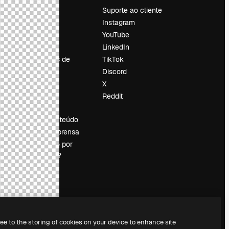
Preços
Suporte ao cliente
Sobre nós
Instagram
Reviews
YouTube
Emprego
LinkedIn
Tendências de
TikTok
pesquisa
Discord
Blog
X
Eventos
Reddit
es
Slidesgo
Vender conteúdo
Sala de imprensa
Procurando por
magnific.ai?
ree to the storing of cookies on your device to enhance site