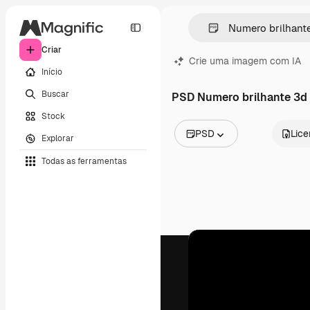
Criar
Crie uma imagem com IA
Início
Buscar
PSD Numero brilhante 3d
Stock
PSD
Lic
Explorar
Todas as imagens
Todas as ferramentas
Vetores
Ilustrações
Fotos
PSD
Modelos
Mockups
Vídeos
Clipes de vídeo
Animações
Modelos de vídeos
Ícones
Modelos 3D
Fontes