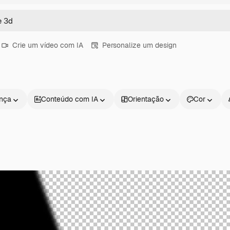
Crie um vídeo com IA
Personalize um design
ença
Conteúdo com IA
Orientação
Cor
Produtos
Começar