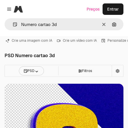
Magnific
Preços
Entrar
Close menu
Limpar
Pesqui
Crie uma imagem com IA
Crie um vídeo com IA
Personalize
PSD Numero cartao 3d
PSD
Filtros