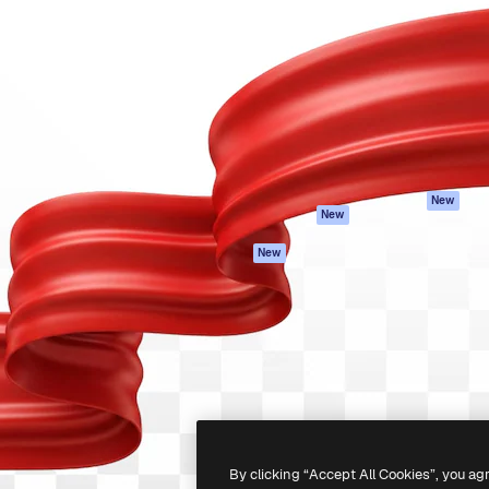
iativa para você direcionar
Spaces
Academy
alho. Mais de 1 milhão de
Assistente de IA
Documentação
e criativos, empresas,
Gerador de
Atendimento
dios.
imagens
Termos e
Gerador de vídeos
condições
Texto para voz
Política de
privacidade
Conteúdo de stock
Originais
MCP para
New
New
Claude/ChatGPT
Política de cooki
Agentes
Central de
New
confiabilidade
API
Afiliados
App móvel
Empresas
Todas as
ferramentas
-
2026
Freepik Company S.L.U.
Todos os direitos reservados
.
By clicking “Accept All Cookies”, you ag