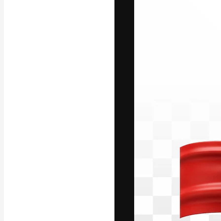
A plataforma cr
seu melhor trab
assinantes entr
agências e estú
Português
Copyright © 2010