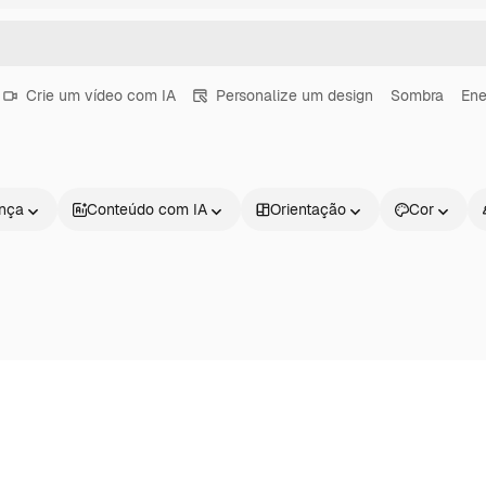
Crie um vídeo com IA
Personalize um design
Sombra
Ene
ença
Conteúdo com IA
Orientação
Cor
Produtos
Começar