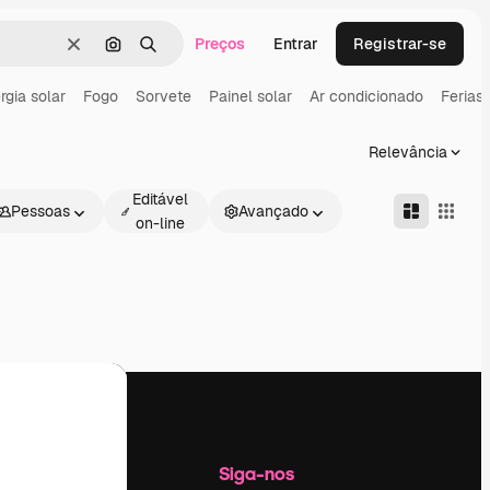
Preços
Entrar
Registrar-se
Limpar
Pesquisar por imagem
Buscar
rgia solar
Fogo
Sorvete
Painel solar
Ar condicionado
Ferias
Relevância
Editável
Pessoas
Avançado
on-line
Empresa
Siga-nos