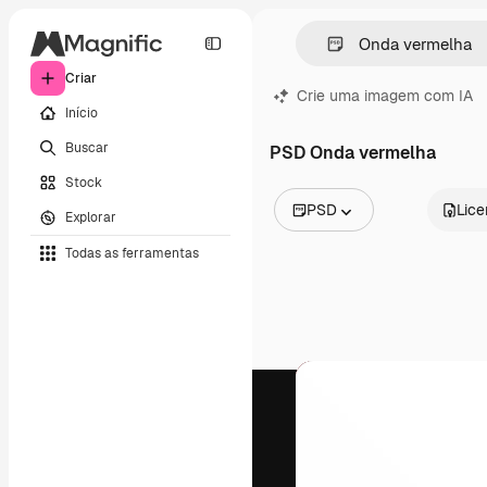
Criar
Crie uma imagem com IA
Início
Buscar
PSD Onda vermelha
Stock
PSD
Lic
Explorar
Todas as imagens
Todas as ferramentas
Vetores
Ilustrações
Fotos
PSD
Modelos
Mockups
Vídeos
Clipes de vídeo
Animações
Modelos de vídeos
Ícones
Modelos 3D
Fontes