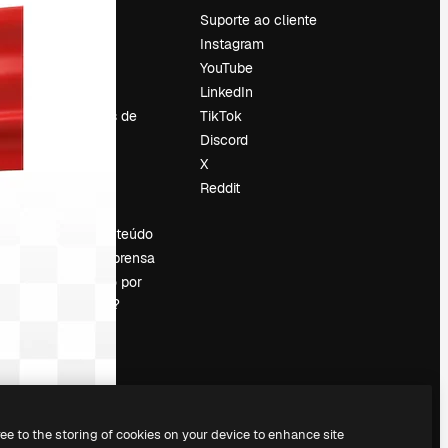
Preços
Suporte ao cliente
Sobre nós
Instagram
Reviews
YouTube
Emprego
LinkedIn
Tendências de
TikTok
pesquisa
Discord
Blog
X
Eventos
Reddit
es
Slidesgo
Vender conteúdo
Sala de imprensa
Procurando por
magnific.ai?
ree to the storing of cookies on your device to enhance site