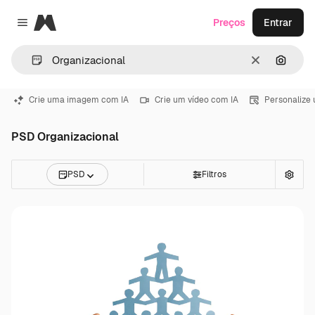
Magnific
Preços
Entrar
Close menu
Limpar
Pesqui
Crie uma imagem com IA
Crie um vídeo com IA
Personalize
PSD Organizacional
PSD
Filtros