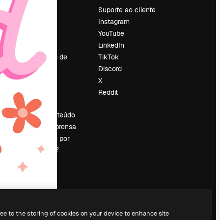
Preços
Suporte ao cliente
Sobre nós
Instagram
Reviews
YouTube
Emprego
LinkedIn
Tendências de
TikTok
pesquisa
Discord
Blog
X
Eventos
Reddit
es
Slidesgo
Vender conteúdo
Sala de imprensa
Procurando por
magnific.ai?
ree to the storing of cookies on your device to enhance site