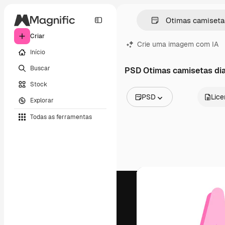
Criar
Crie uma imagem com IA
Início
Buscar
PSD Otimas camisetas di
Stock
PSD
Lic
Explorar
Todas as imagens
Todas as ferramentas
Vetores
Ilustrações
Fotos
PSD
Modelos
Mockups
Vídeos
Clipes de vídeo
Animações
Modelos de vídeos
Ícones
Modelos 3D
Fontes