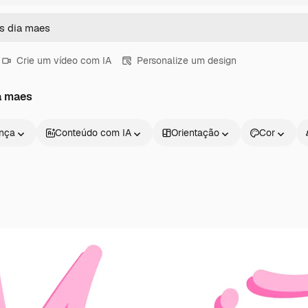
Crie um vídeo com IA
Personalize um design
a maes
ença
Conteúdo com IA
Orientação
Cor
Produtos
Começar