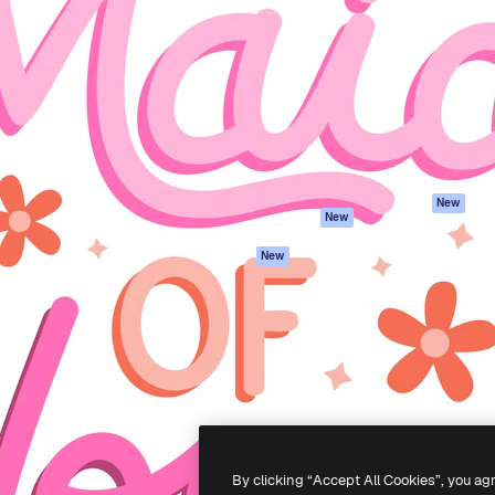
iativa para você direcionar
Spaces
Academy
alho. Mais de 1 milhão de
Assistente de IA
Documentação
e criativos, empresas,
Gerador de
Atendimento
dios.
imagens
Termos e
Gerador de vídeos
condições
Texto para voz
Política de
privacidade
Conteúdo de stock
Originais
MCP para
New
New
Claude/ChatGPT
Política de cooki
Agentes
Central de
New
confiabilidade
API
Afiliados
App móvel
Empresas
Todas as
ferramentas
-
2026
Freepik Company S.L.U.
Todos os direitos reservados
.
By clicking “Accept All Cookies”, you ag