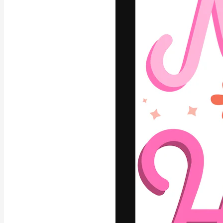
A plataforma cr
seu melhor trab
assinantes entr
agências e estú
Português
Copyright © 2010