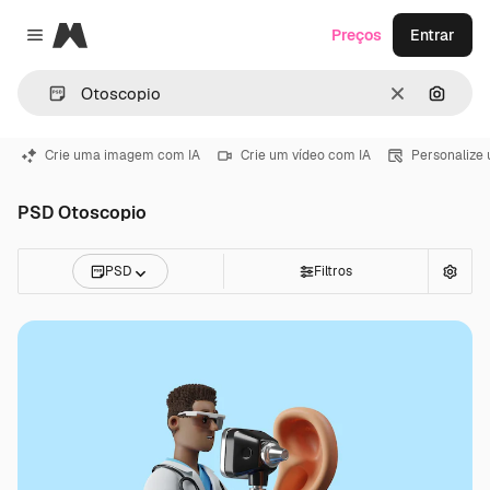
Magnific
Preços
Entrar
Close menu
Limpar
Pesqui
Crie uma imagem com IA
Crie um vídeo com IA
Personalize
PSD Otoscopio
PSD
Filtros