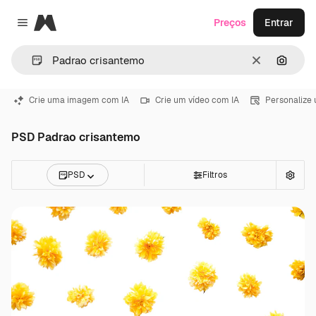
Magnific
Preços
Entrar
Close menu
Limpar
Pesqui
Crie uma imagem com IA
Crie um vídeo com IA
Personalize
PSD Padrao crisantemo
PSD
Filtros