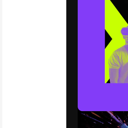
A plataforma cr
seu melhor trab
assinantes entr
agências e estú
Português
Copyright © 2010