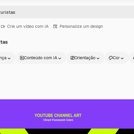
Crie um vídeo com IA
Personalize um design
stas
ença
Conteúdo com IA
Orientação
Cor
Produtos
Começar