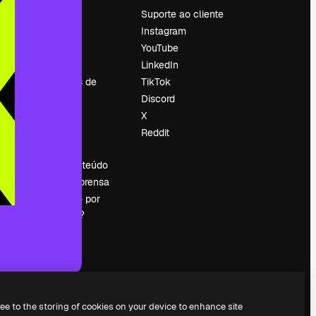
Preços
Suporte ao cliente
Sobre nós
Instagram
Reviews
YouTube
Emprego
LinkedIn
Tendências de
TikTok
pesquisa
Discord
Blog
X
Eventos
Reddit
es
Slidesgo
Vender conteúdo
Sala de imprensa
Procurando por
magnific.ai?
ree to the storing of cookies on your device to enhance site