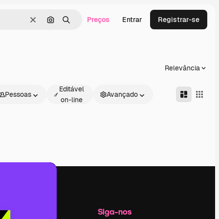
Preços
Entrar
Registrar-se
Limpar
Pesquisar por imagem
Buscar
Relevância
Editável
Pessoas
Avançado
on-line
Empresa
Siga-nos