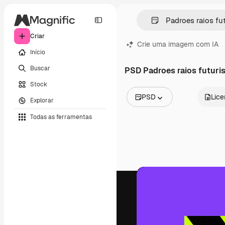
Criar
Crie uma imagem com IA
Início
Buscar
PSD Padroes raios futuri
Stock
PSD
Lic
Explorar
Todas as imagens
Todas as ferramentas
Vetores
Ilustrações
Fotos
PSD
Modelos
Mockups
Vídeos
Clipes de vídeo
Animações
Modelos de vídeos
Ícones
Modelos 3D
Fontes