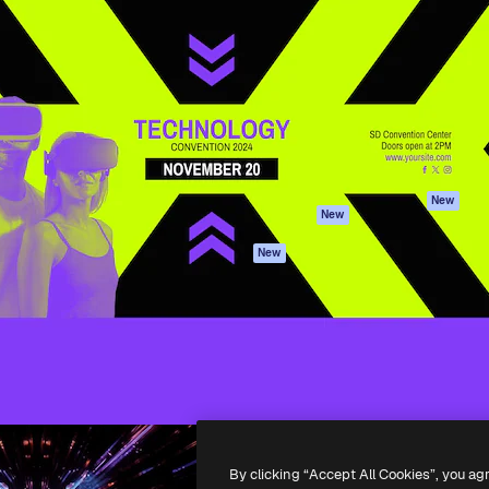
iativa para você direcionar
Spaces
Academy
alho. Mais de 1 milhão de
Assistente de IA
Documentação
e criativos, empresas,
Gerador de
Atendimento
dios.
imagens
Termos e
Gerador de vídeos
condições
Texto para voz
Política de
privacidade
Conteúdo de stock
Originais
MCP para
New
New
Claude/ChatGPT
Política de cooki
Agentes
Central de
New
confiabilidade
API
Afiliados
App móvel
Empresas
Todas as
ferramentas
-
2026
Freepik Company S.L.U.
Todos os direitos reservados
.
By clicking “Accept All Cookies”, you ag