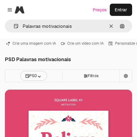
Magnific
Preços
Entrar
Close menu
Limpar
Pesqui
Crie uma imagem com IA
Crie um vídeo com IA
Personalize
PSD Palavras motivacionais
PSD
Filtros