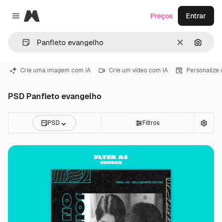
Magnific
Preços
Entrar
Close menu
Limpar
Pesqui
Crie uma imagem com IA
Crie um vídeo com IA
Personalize
PSD Panfleto evangelho
PSD
Filtros