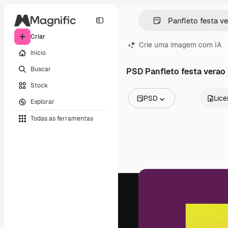
Criar
Crie uma imagem com IA
Início
Buscar
PSD Panfleto festa verao
Stock
PSD
Lic
Explorar
Todas as imagens
Todas as ferramentas
Vetores
Ilustrações
Fotos
PSD
Modelos
Mockups
Vídeos
Clipes de vídeo
Animações
Modelos de vídeos
Ícones
Modelos 3D
Fontes