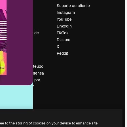
Preços
Suporte ao cliente
Sobre nós
Instagram
Reviews
YouTube
Emprego
LinkedIn
Tendências de
TikTok
pesquisa
Discord
Blog
X
Eventos
Reddit
es
Slidesgo
Vender conteúdo
Sala de imprensa
Procurando por
magnific.ai?
ree to the storing of cookies on your device to enhance site