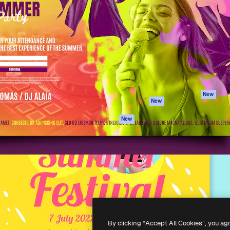
iativa para você direcionar
Spaces
Academy
alho. Mais de 1 milhão de
Assistente de IA
Documentação
e criativos, empresas,
Gerador de
Atendimento
dios.
imagens
Termos e
Gerador de vídeos
condições
Texto para voz
Política de
privacidade
Conteúdo de stock
Originais
MCP para
New
New
Claude/ChatGPT
Política de cooki
Agentes
Central de
New
confiabilidade
API
Afiliados
App móvel
Empresas
Todas as
ferramentas
-
2026
Freepik Company S.L.U.
Todos os direitos reservados
.
By clicking “Accept All Cookies”, you ag