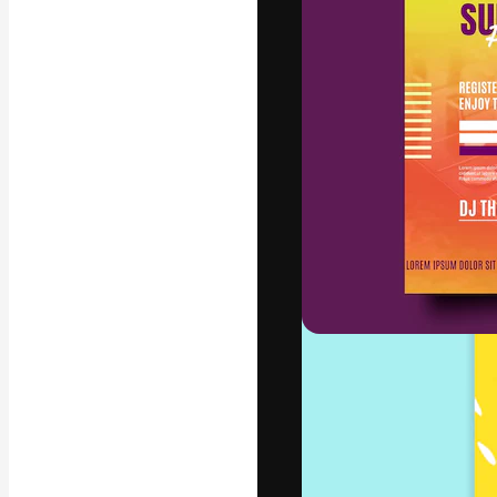
A plataforma cr
seu melhor trab
assinantes entr
agências e estú
Português
Copyright © 2010