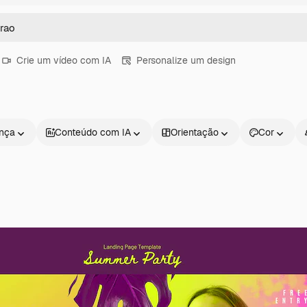
Crie um vídeo com IA
Personalize um design
ença
Conteúdo com IA
Orientação
Cor
Produtos
Começar