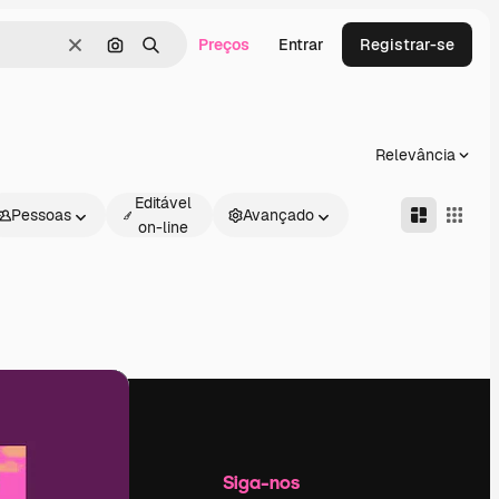
Preços
Entrar
Registrar-se
Limpar
Pesquisar por imagem
Buscar
Relevância
Editável
Pessoas
Avançado
on-line
Empresa
Siga-nos