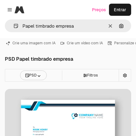
Magnific
Preços
Entrar
Close menu
Limpar
Pesqui
Crie uma imagem com IA
Crie um vídeo com IA
Personalize
PSD Papel timbrado empresa
PSD
Filtros