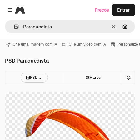
Magnific
Preços
Entrar
Close menu
Limpar
Pesqui
Crie uma imagem com IA
Crie um vídeo com IA
Personalize
PSD Paraquedista
PSD
Filtros