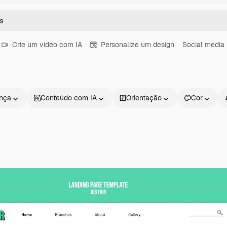
Crie um vídeo com IA
Personalize um design
Social media
ença
Conteúdo com IA
Orientação
Cor
Produtos
Começar