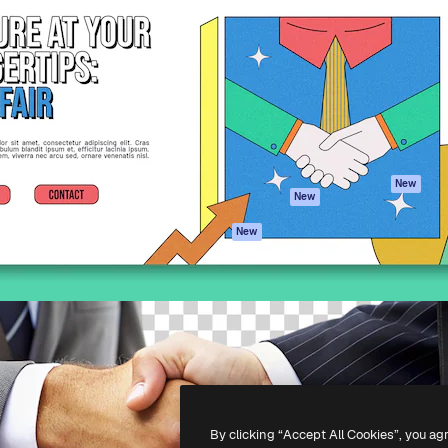
iativa para você direcionar
Spaces
Academy
alho. Mais de 1 milhão de
Assistente de IA
Documentação
e criativos, empresas,
Gerador de
Atendimento
dios.
imagens
Termos e
Gerador de vídeos
condições
Texto para voz
Política de
privacidade
Conteúdo de stock
Originais
MCP para
New
New
Claude/ChatGPT
Política de cooki
Agentes
Central de
New
confiabilidade
API
Afiliados
App móvel
Empresas
Todas as
ferramentas
-
2026
Freepik Company S.L.U.
Todos os direitos reservados
.
By clicking “Accept All Cookies”, you ag