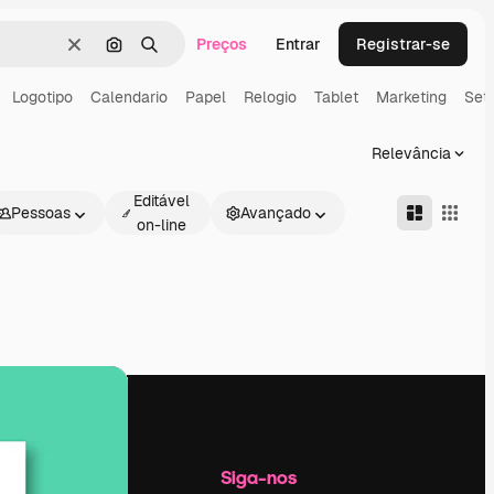
Preços
Entrar
Registrar-se
Limpar
Pesquisar por imagem
Buscar
Logotipo
Calendario
Papel
Relogio
Tablet
Marketing
Set
Relevância
Editável
Pessoas
Avançado
on-line
Empresa
Siga-nos