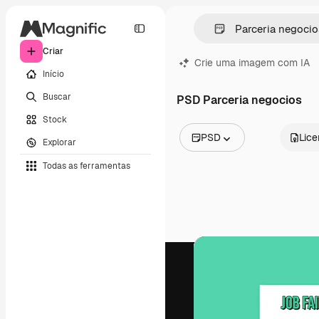
Criar
Crie uma imagem com IA
Início
Buscar
PSD Parceria negocios
Stock
PSD
Lic
Explorar
Todas as imagens
Todas as ferramentas
Vetores
Ilustrações
Fotos
PSD
Modelos
Mockups
Vídeos
Clipes de vídeo
Animações
Modelos de vídeos
Ícones
Modelos 3D
Fontes