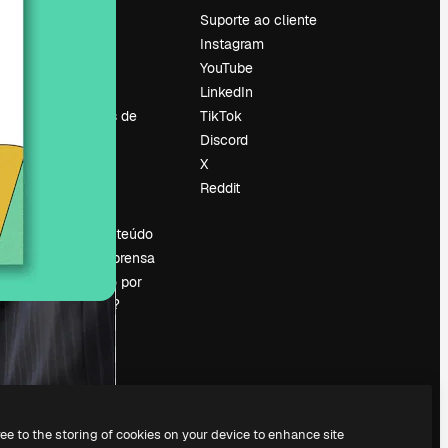
Preços
Suporte ao cliente
Sobre nós
Instagram
Reviews
YouTube
Emprego
LinkedIn
Tendências de
TikTok
pesquisa
Discord
Blog
X
Eventos
Reddit
es
Slidesgo
Vender conteúdo
Sala de imprensa
Procurando por
magnific.ai?
ree to the storing of cookies on your device to enhance site