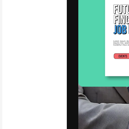
A plataforma cr
seu melhor trab
assinantes entr
agências e estú
Português
Copyright © 2010