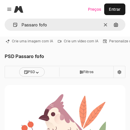
Magnific
Preços
Entrar
Close menu
Limpar
Pesqui
Crie uma imagem com IA
Crie um vídeo com IA
Personalize
PSD Passaro fofo
PSD
Filtros