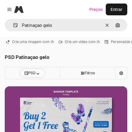
Magnific
Preços
Entrar
Close menu
Limpar
Pesqui
Crie uma imagem com IA
Crie um vídeo com IA
Personalize
PSD Patinaçao gelo
PSD
Filtros