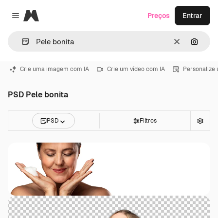
Magnific
Preços
Entrar
Close menu
Limpar
Pesqui
Crie uma imagem com IA
Crie um vídeo com IA
Personalize
PSD Pele bonita
PSD
Filtros