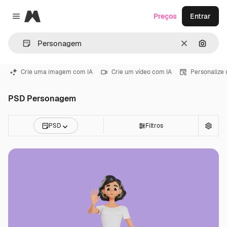
Magnific
Preços
Entrar
Close menu
Limpar
Pesqui
Crie uma imagem com IA
Crie um vídeo com IA
Personalize
PSD Personagem
PSD
Filtros