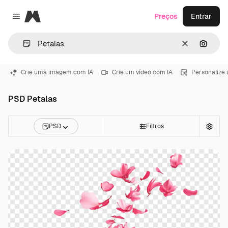
Magnific
Preços
Entrar
Close menu
Limpar
Pesqui
Crie uma imagem com IA
Crie um vídeo com IA
Personalize
PSD Petalas
PSD
Filtros