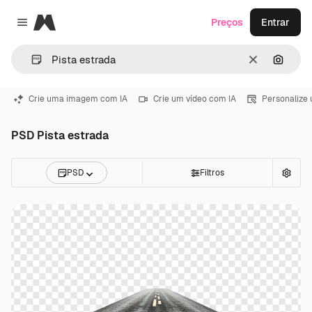
Magnific
Preços
Entrar
Close menu
Limpar
Pesqui
Crie uma imagem com IA
Crie um vídeo com IA
Personalize
PSD Pista estrada
PSD
Filtros