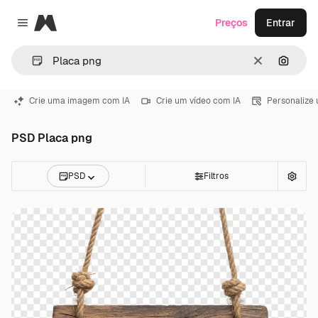
Magnific
Preços
Entrar
Close menu
Limpar
Pesqui
Crie uma imagem com IA
Crie um vídeo com IA
Personalize
PSD Placa png
PSD
Filtros