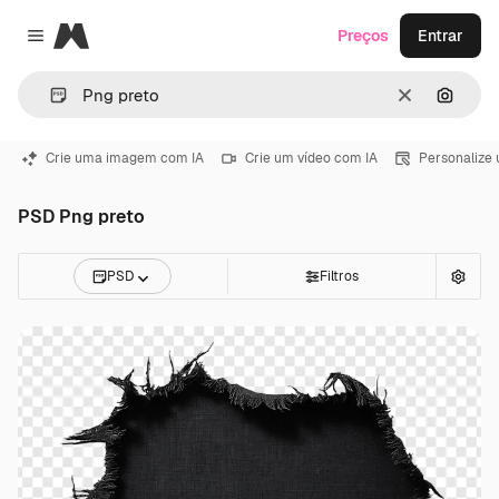
Magnific
Preços
Entrar
Close menu
Limpar
Pesqui
Crie uma imagem com IA
Crie um vídeo com IA
Personalize
PSD Png preto
PSD
Filtros