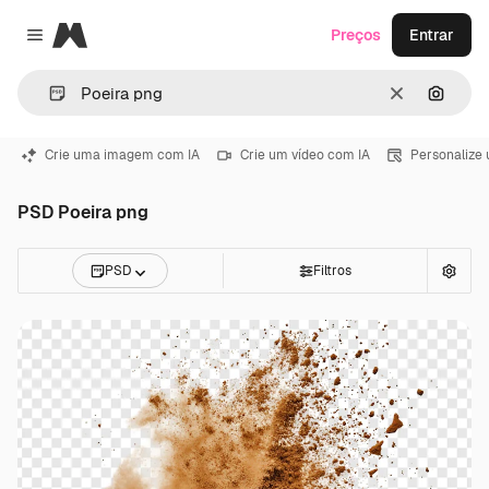
Magnific
Preços
Entrar
Close menu
Limpar
Pesqui
Crie uma imagem com IA
Crie um vídeo com IA
Personalize
PSD Poeira png
PSD
Filtros