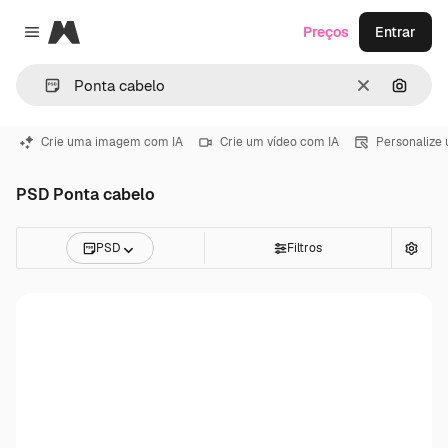
Magnific
Preços
Entrar
Close menu
Limpar
Pesqui
Crie uma imagem com IA
Crie um vídeo com IA
Personalize
PSD Ponta cabelo
PSD
Filtros