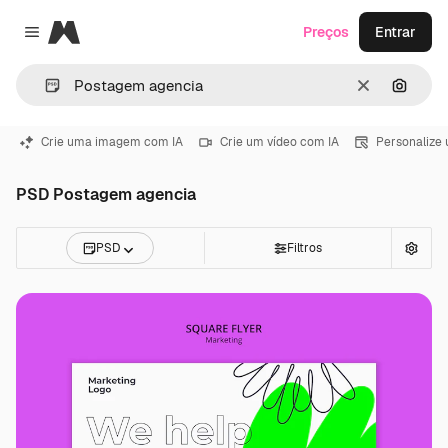
Magnific
Preços
Entrar
Close menu
Limpar
Pesqui
Crie uma imagem com IA
Crie um vídeo com IA
Personalize
PSD Postagem agencia
PSD
Filtros