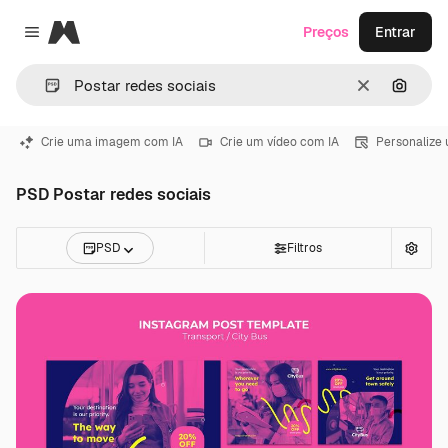
Magnific
Preços
Entrar
Close menu
Limpar
Pesqui
Crie uma imagem com IA
Crie um vídeo com IA
Personalize
PSD Postar redes sociais
PSD
Filtros