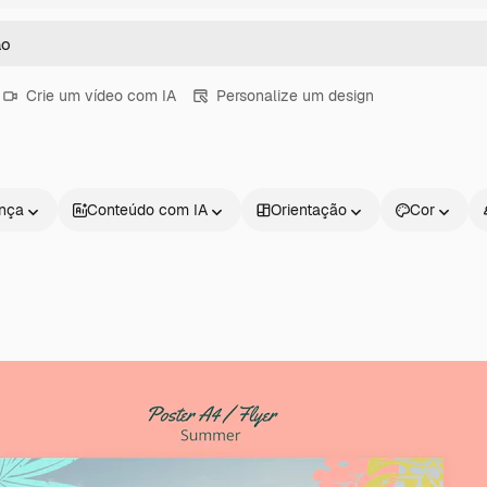
Crie um vídeo com IA
Personalize um design
ença
Conteúdo com IA
Orientação
Cor
Produtos
Começar