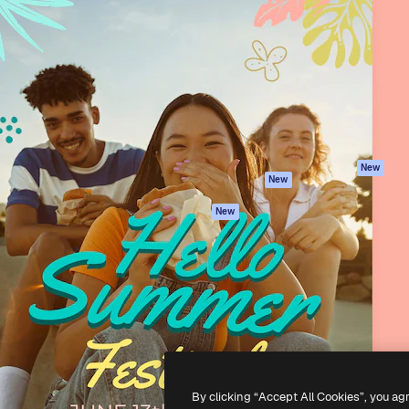
iativa para você direcionar
Spaces
Academy
alho. Mais de 1 milhão de
Assistente de IA
Documentação
e criativos, empresas,
Gerador de
Atendimento
dios.
imagens
Termos e
Gerador de vídeos
condições
Texto para voz
Política de
privacidade
Conteúdo de stock
Originais
MCP para
New
New
Claude/ChatGPT
Política de cooki
Agentes
Central de
New
confiabilidade
API
Afiliados
App móvel
Empresas
Todas as
ferramentas
-
2026
Freepik Company S.L.U.
Todos os direitos reservados
.
By clicking “Accept All Cookies”, you ag