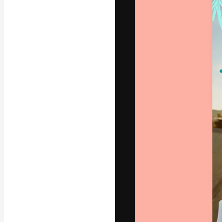
A plataforma cr
seu melhor trab
assinantes entr
agências e estú
Português
Copyright © 2010