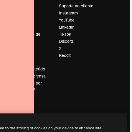
Preços
Suporte ao cliente
Sobre nós
Instagram
Reviews
YouTube
Emprego
LinkedIn
Tendências de
TikTok
pesquisa
Discord
Blog
X
Eventos
Reddit
es
Slidesgo
Vender conteúdo
Sala de imprensa
Procurando por
magnific.ai?
ree to the storing of cookies on your device to enhance site