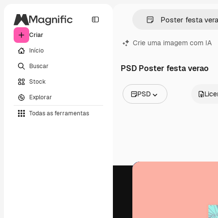
Criar
Crie uma imagem com IA
Início
Buscar
PSD Poster festa verao
Stock
PSD
Lic
Explorar
Todas as imagens
Todas as ferramentas
Vetores
Ilustrações
Fotos
PSD
Modelos
Mockups
Vídeos
Clipes de vídeo
Animações
Modelos de vídeos
Ícones
Modelos 3D
Fontes