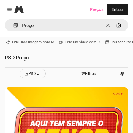
Magnific
Preços
Entrar
Close menu
Limpar
Pesqui
Crie uma imagem com IA
Crie um vídeo com IA
Personalize
PSD Preço
PSD
Filtros