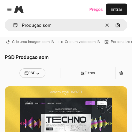
Magnific
Preços
Entrar
Close menu
Limpar
Pesqui
Crie uma imagem com IA
Crie um vídeo com IA
Personalize
PSD Produçao som
PSD
Filtros