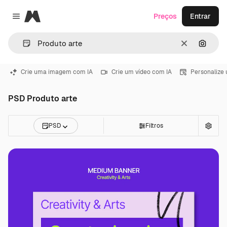
Magnific
Preços
Entrar
Close menu
Limpar
Pesqui
Crie uma imagem com IA
Crie um vídeo com IA
Personalize
PSD Produto arte
PSD
Filtros