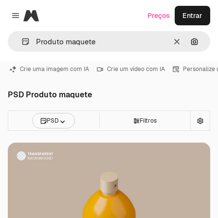
Magnific
Preços
Entrar
Close menu
Limpar
Pesqui
Crie uma imagem com IA
Crie um vídeo com IA
Personalize
PSD Produto maquete
PSD
Filtros