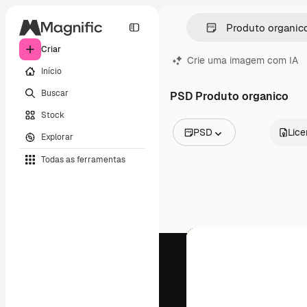
Criar
Crie uma imagem com IA
Início
Buscar
PSD Produto organico
Stock
PSD
Lic
Explorar
Todas as imagens
Todas as ferramentas
Vetores
Ilustrações
Fotos
PSD
Modelos
Mockups
Vídeos
Clipes de vídeo
Animações
Modelos de vídeos
Ícones
Modelos 3D
Fontes