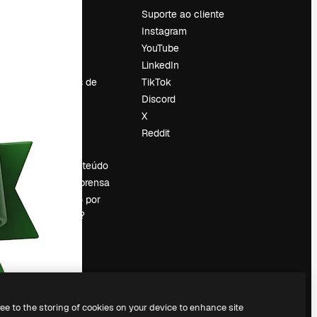
Preços
Suporte ao cliente
Sobre nós
Instagram
Reviews
YouTube
Emprego
LinkedIn
Tendências de
TikTok
pesquisa
Discord
Blog
X
Eventos
Reddit
es
Slidesgo
Vender conteúdo
Sala de imprensa
Procurando por
magnific.ai?
ree to the storing of cookies on your device to enhance site