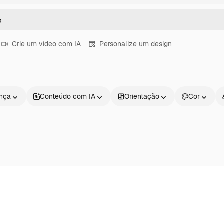
Crie um vídeo com IA
Personalize um design
ença
Conteúdo com IA
Orientação
Cor
Produtos
Começar