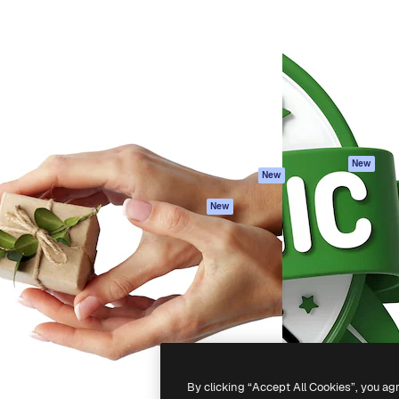
iativa para você direcionar
Spaces
Academy
alho. Mais de 1 milhão de
Assistente de IA
Documentação
e criativos, empresas,
Gerador de
Atendimento
dios.
imagens
Termos e
Gerador de vídeos
condições
Texto para voz
Política de
privacidade
Conteúdo de stock
Originais
MCP para
New
New
Claude/ChatGPT
Política de cooki
Agentes
Central de
New
confiabilidade
API
Afiliados
App móvel
Empresas
Todas as
ferramentas
-
2026
Freepik Company S.L.U.
Todos os direitos reservados
.
By clicking “Accept All Cookies”, you ag