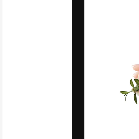
A plataforma cr
seu melhor trab
assinantes entr
agências e estú
Português
Copyright © 2010