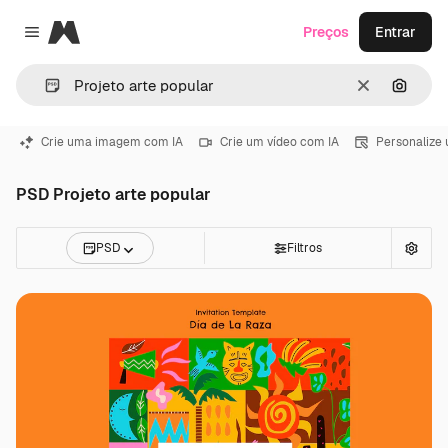
Magnific
Preços
Entrar
Close menu
Limpar
Pesqui
Crie uma imagem com IA
Crie um vídeo com IA
Personalize
PSD Projeto arte popular
PSD
Filtros