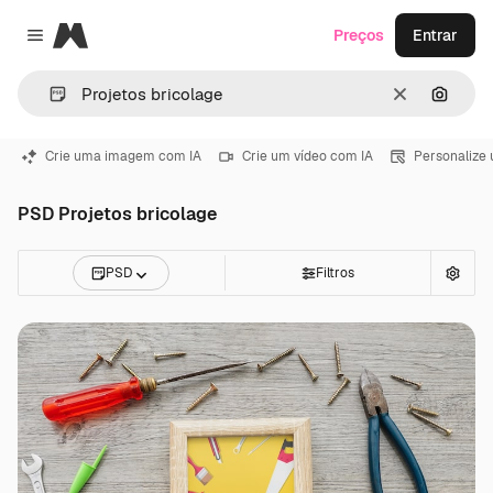
Magnific
Preços
Entrar
Close menu
Limpar
Pesqui
Crie uma imagem com IA
Crie um vídeo com IA
Personalize
PSD Projetos bricolage
PSD
Filtros