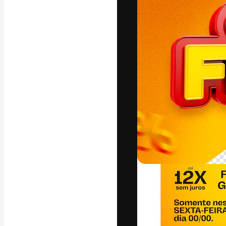
A plataforma cr
seu melhor trab
assinantes entr
agências e estú
Português
Copyright © 2010