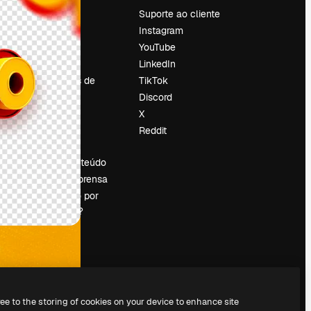
Preços
Suporte ao cliente
Sobre nós
Instagram
Reviews
YouTube
Emprego
LinkedIn
Tendências de
TikTok
pesquisa
Discord
Blog
X
Eventos
Reddit
es
Slidesgo
Vender conteúdo
Sala de imprensa
Procurando por
magnific.ai?
ree to the storing of cookies on your device to enhance site