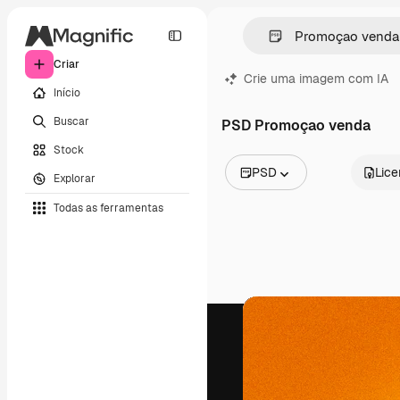
Criar
Crie uma imagem com IA
Início
Buscar
PSD Promoçao venda
Stock
PSD
Lic
Explorar
Todas as imagens
Todas as ferramentas
Vetores
Ilustrações
Fotos
PSD
Modelos
Mockups
Vídeos
Clipes de vídeo
Animações
Modelos de vídeos
Ícones
Modelos 3D
Fontes