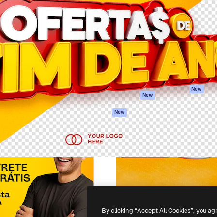
iativa para você direcionar
Spaces
Academy
alho. Mais de 1 milhão de
Assistente de IA
Documentação
e criativos, empresas,
Gerador de
Atendimento
dios.
imagens
Termos e
Gerador de vídeos
condições
Texto para voz
Política de
privacidade
Conteúdo de stock
Originais
MCP para
New
New
Claude/ChatGPT
Política de cooki
Agentes
Central de
New
confiabilidade
API
Afiliados
App móvel
Empresas
Todas as
ferramentas
-
2026
Freepik Company S.L.U.
Todos os direitos reservados
.
By clicking “Accept All Cookies”, you ag