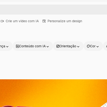
Crie um vídeo com IA
Personalize um design
ença
Conteúdo com IA
Orientação
Cor
Produtos
Começar