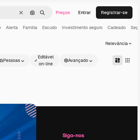
Preços
Entrar
Registrar-se
Limpar
Pesquisar por imagem
Buscar
e
Alerta
Familia
Escudo
Investimento seguro
Cadeado
Seg
Relevância
Editável
Pessoas
Avançado
on-line
Empresa
Siga-nos