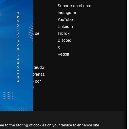
Preços
Suporte ao cliente
Sobre nós
Instagram
Reviews
YouTube
Emprego
LinkedIn
Tendências de
TikTok
pesquisa
Discord
Blog
X
Eventos
Reddit
es
Slidesgo
Vender conteúdo
Sala de imprensa
Procurando por
magnific.ai?
ree to the storing of cookies on your device to enhance site