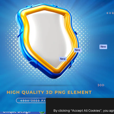
iativa para você direcionar
Spaces
Academy
alho. Mais de 1 milhão de
Assistente de IA
Documentação
e criativos, empresas,
Gerador de
Atendimento
dios.
imagens
Termos e
Gerador de vídeos
condições
Texto para voz
Política de
privacidade
Conteúdo de stock
Originais
MCP para
New
New
Claude/ChatGPT
Política de cooki
Agentes
Central de
New
confiabilidade
API
Afiliados
App móvel
Empresas
Todas as
ferramentas
-
2026
Freepik Company S.L.U.
Todos os direitos reservados
.
By clicking “Accept All Cookies”, you ag