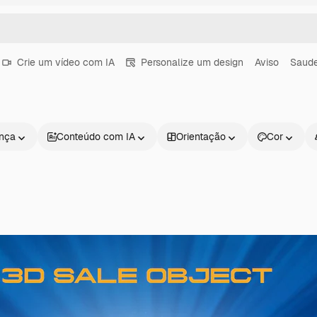
Crie um vídeo com IA
Personalize um design
Aviso
Saud
ença
Conteúdo com IA
Orientação
Cor
Produtos
Começar