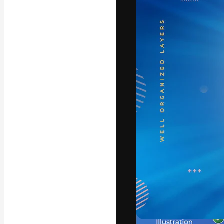
A plataforma cr
seu melhor trab
assinantes entr
agências e estú
Português
Copyright © 2010