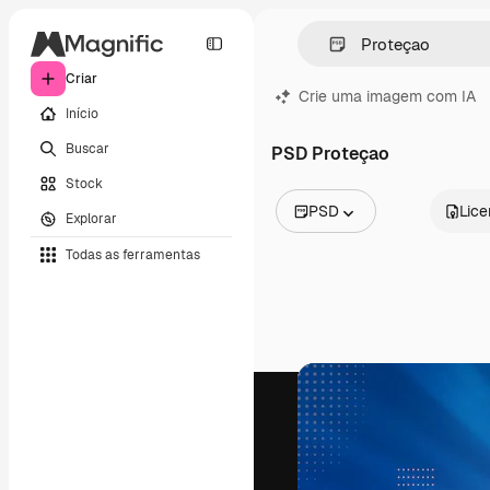
Criar
Crie uma imagem com IA
Início
Buscar
PSD Proteçao
Stock
PSD
Lic
Explorar
Todas as imagens
Todas as ferramentas
Vetores
Ilustrações
Fotos
PSD
Modelos
Mockups
Vídeos
Clipes de vídeo
Animações
Modelos de vídeos
Ícones
Modelos 3D
Fontes